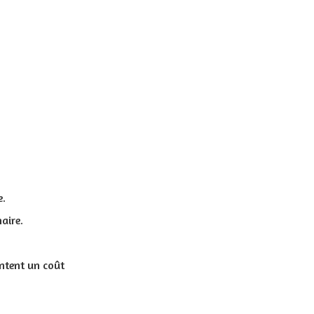
e.
aire.
entent un coût