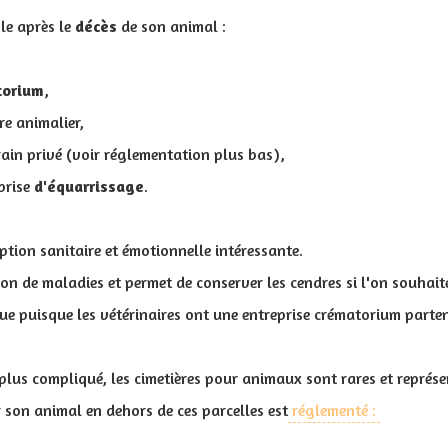
ble après le
décès
de son animal :
torium
,
re animalier,
rain privé (voir réglementation plus bas),
prise
d'équarrissage
.
option sanitaire et émotionnelle intéressante.
ion de maladies et permet de conserver les cendres si l'on souhait
ue puisque les vétérinaires ont une entreprise crématorium parten
plus compliqué, les cimetières pour animaux sont rares et représ
 son animal en dehors de ces parcelles est
réglementé :