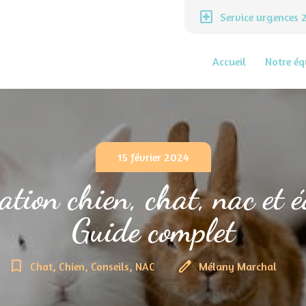
local_hospital
Service urgences
Accueil
Notre éq
15 février 2024
ation chien, chat, nac et é
Guide complet
bookmark_border
edit
Chat, Chien, Conseils, NAC
Mélany Marchal