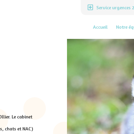
local_hospital
Service urgences
Accueil
Notre éq
llier. Le cabinet
s, chats et NAC)