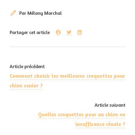
edit
Par Mélany Marchal
Partager cet article
Article précédent
Comment choisir les meilleures croquettes pour
chien senior ?
Article suivant
Quelles croquettes pour un chien en
insuffisance rénale ?