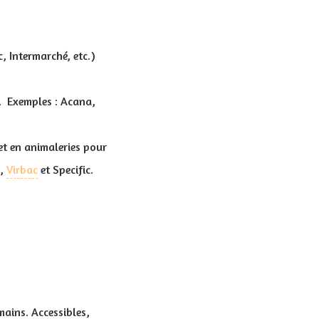
, Intermarché, etc.)
s. Exemples : Acana,
 et en animaleries pour
t,
Virbac
et Specific.
ains. Accessibles,