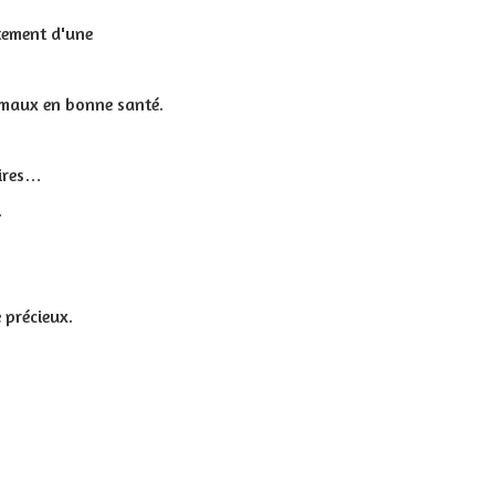
itement d'une
maux en bonne santé.
aires…
.
 précieux.