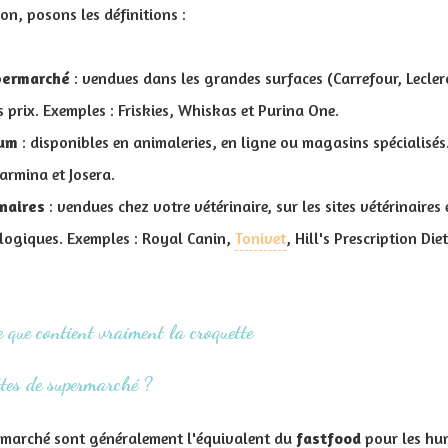
n, posons les définitions :
permarché
: vendues dans les grandes surfaces (Carrefour, Leclerc
prix. Exemples : Friskies, Whiskas et Purina One.
ium
: disponibles en animaleries, en ligne ou magasins spécialisé
Farmina et Josera.
naires
: vendues chez votre vétérinaire, sur les sites vétérinaires
logiques. Exemples : Royal Canin,
Tonivet
, Hill's Prescription Die
 que contient vraiment la croquette
ttes de supermarché ?
rmarché sont généralement l'équivalent du
fastfood
pour les hum