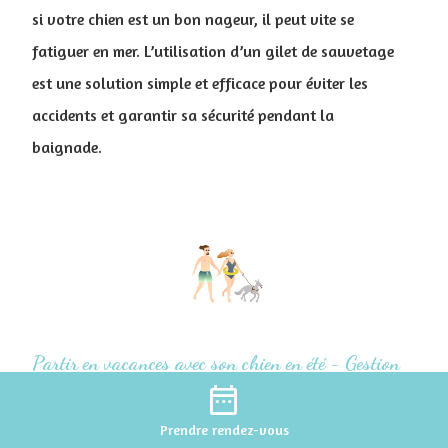
si votre chien est un bon nageur, il peut vite se
fatiguer en mer. L’utilisation d’un gilet de sauvetage
est une solution simple et efficace pour éviter les
accidents et garantir sa sécurité pendant la
baignade.
Partir en vacances avec son chien en été - Gestion
date_range
du stress
Prendre
rendez-vous
Que ressent un chien quand on part en vacances