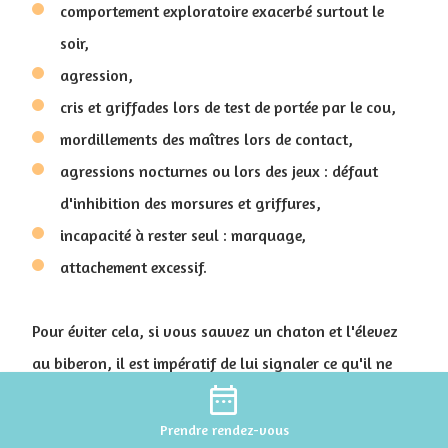
comportement exploratoire exacerbé surtout le
soir,
agression,
cris et griffades lors de test de portée par le cou,
mordillements des maîtres lors de contact,
agressions nocturnes ou lors des jeux : défaut
d'inhibition des morsures et griffures,
incapacité à rester seul : marquage,
attachement excessif.
Pour éviter cela, si vous sauvez un chaton et l'élevez
au biberon, il est impératif de lui signaler ce qu'il ne
date_range
doit pas faire par le
langage ethologique
(tapes
sur le nez, labourage du ventre).
Prendre
rendez-vous