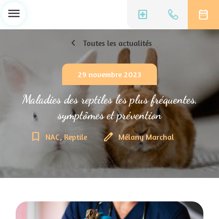
menu
local_hospital
date_range
chevron_left
Toutes les actualités
29 novembre 2023
Maladies des reptiles les plus fréquentes,
symptômes et prévention
bookmark_border
edit
NAC, Reptile
Mélany Marchal