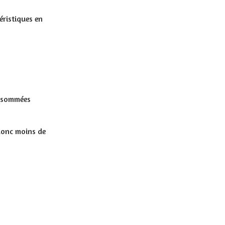
éristiques en
onsommées
donc moins de