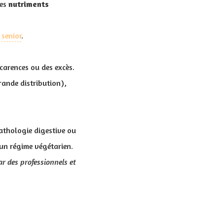
res
nutriments
r
senior
.
carences ou des excès.
rande distribution),
pathologie digestive ou
un régime végétarien.
ar des professionnels et